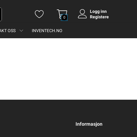
Logg inn
Registere
0
AKT OSS
INVENTECH.NO
Informasjon