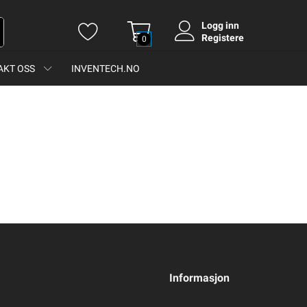
Logg inn
Registere
0
AKT OSS
INVENTECH.NO
Informasjon