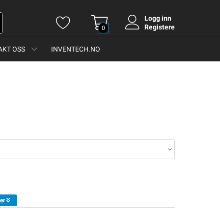
Logg inn
Registere
0
AKT OSS
INVENTECH.NO
er