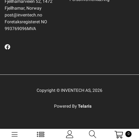
Fjellhamarveien 52, 1472
Fjellhamar, Norway
post@inventech.no
Foretaksregisteret NO
993769096MVA
Copyright © INVENTECH AS, 2026
Powered By
Telaris
0