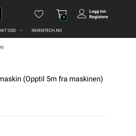
Logg inn
Registere
0
AKT OSS
INVENTECH.NO
n)
 maskin (Opptil 5m fra maskinen)