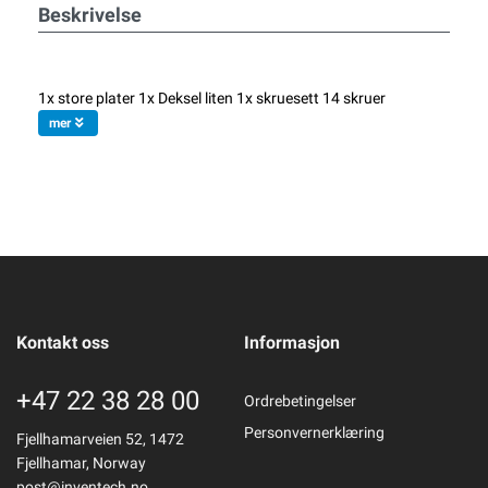
Beskrivelse
1x store plater 1x Deksel liten 1x skruesett 14 skruer
mer
Kontakt oss
Informasjon
+47 22 38 28 00
Ordrebetingelser
Personvernerklæring
Fjellhamarveien 52, 1472
Fjellhamar, Norway
post@inventech.no