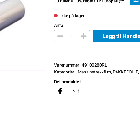
30 ruller = 30% rabatt 1x Europall (to l..
mer
Ikke på lager
Antall
Legg til Handl
Varenummer:
49100280RL
Kategorier:
Maskinstrekkfilm
,
PAKKEFOLIE
,
Del produktet