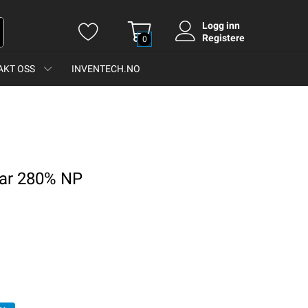
Logg inn
Registere
0
AKT OSS
INVENTECH.NO
lar 280% NP