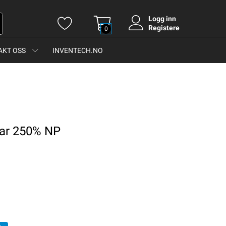
Logg inn
Registere
0
AKT OSS
INVENTECH.NO
lar 250% NP