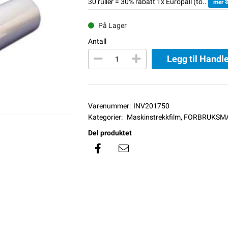
30 ruller = 30% rabatt 1x Europall (to..
mer
På Lager
Antall
Legg til Handl
Varenummer:
INV201750
Kategorier:
Maskinstrekkfilm
,
FORBRUKSMA
Del produktet