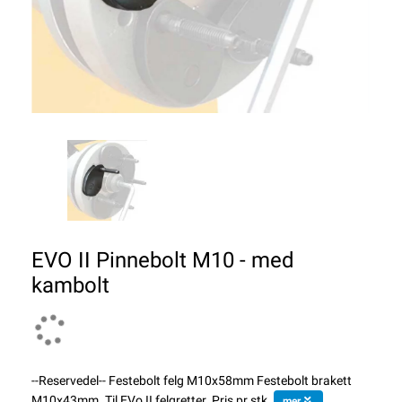
EVO II Pinnebolt M10 - med
kambolt
--Reservedel-- Festebolt felg M10x58mm Festebolt brakett
M10x43mm. Til EVo II felgretter. Pris pr stk.
mer