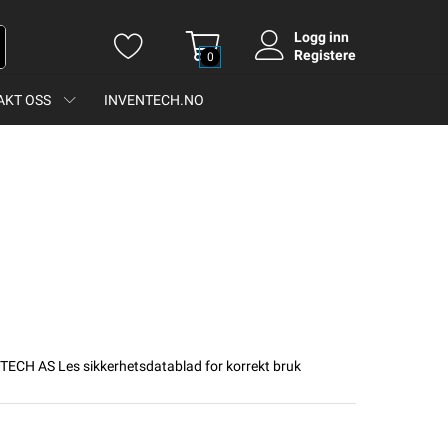
Logg inn
Registere
0
AKT OSS
INVENTECH.NO
NTECH AS Les sikkerhetsdatablad for korrekt bruk