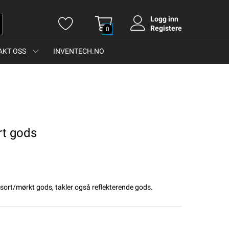
Logg inn
Registere
0
AKT OSS
INVENTECH.NO
rt gods
lsort/mørkt gods, takler også reflekterende gods.