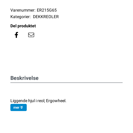
Varenummer:
ER215G65
Kategorier:
DEKKREOLER
Del produktet
Beskrivelse
Liggende hjul i reol; Ergowheel.
mer