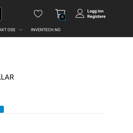
Logg inn
Registere
0
AKT OSS
INVENTECH.NO
 KLAR